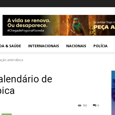
IDA & SAÚDE
INTERNACIONAIS
NACIONAIS
POLÍCIA
ação antirrábica
alendário de
bica
761
0