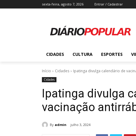
sexta-feira, agosto 7, 2026
Entrar / Cadastrar
CIDADES
CULTURA
ESPORTES
V
Início
Cidades
Ipatinga divulga calendário de vacin
Cidades
Ipatinga divulga c
vacinação antirrá
By
admin
julho 3, 2024