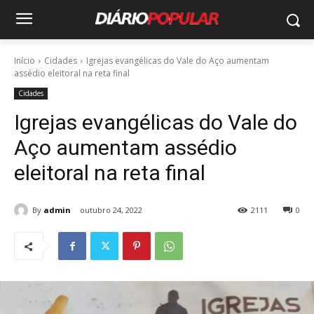
Início
Cidades
Igrejas evangélicas do Vale do Aço aumentam
assédio eleitoral na reta final
Cidades
Igrejas evangélicas do Vale do
Aço aumentam assédio
eleitoral na reta final
By
admin
outubro 24, 2022
2111
0