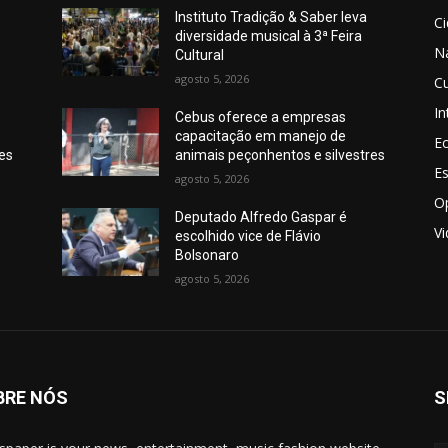
Instituto Tradição & Saber leva
C
diversidade musical à 3ª Feira
N
Cultural
agosto 5, 2026
Cu
In
Cebus oferece a empresas
capacitação em manejo de
E
res
animais peçonhentos e silvestres
E
agosto 5, 2026
O
Deputado Alfredo Gaspar é
V
escolhido vice de Flávio
Bolsonaro
agosto 5, 2026
BRE NÓS
S