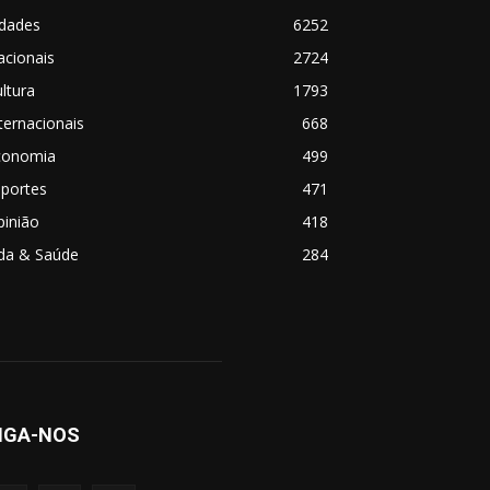
idades
6252
acionais
2724
ltura
1793
ternacionais
668
conomia
499
sportes
471
pinião
418
ida & Saúde
284
IGA-NOS