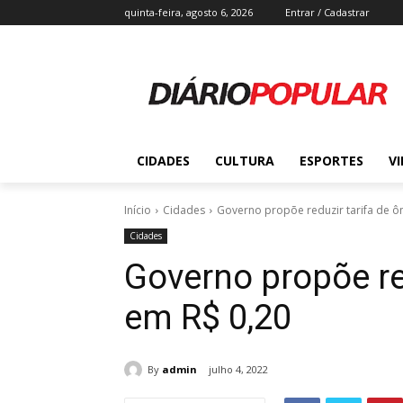
quinta-feira, agosto 6, 2026
Entrar / Cadastrar
CIDADES
CULTURA
ESPORTES
V
Início
Cidades
Governo propõe reduzir tarifa de ô
Cidades
Governo propõe re
em R$ 0,20
By
admin
julho 4, 2022