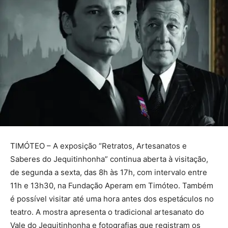
TIMÓTEO – A exposição “Retratos, Artesanatos e
Saberes do Jequitinhonha” continua aberta à visitação,
de segunda a sexta, das 8h às 17h, com intervalo entre
11h e 13h30, na Fundação Aperam em Timóteo. Também
é possível visitar até uma hora antes dos espetáculos no
teatro. A mostra apresenta o tradicional artesanato do
Vale do Jequitinhonha e fotografias que registram os