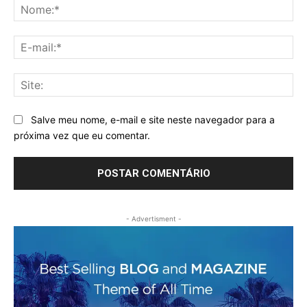
No
E-
mai
Sit
Salve meu nome, e-mail e site neste navegador para a
próxima vez que eu comentar.
- Advertisment -