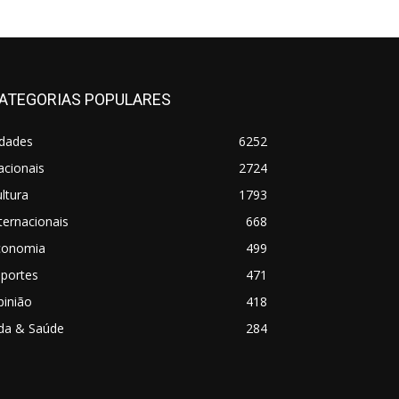
ATEGORIAS POPULARES
idades
6252
acionais
2724
ltura
1793
ternacionais
668
conomia
499
sportes
471
pinião
418
ida & Saúde
284