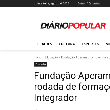
quinta-feira, agosto 6, 2026
Entrar / Cadastrar
CIDADES
CULTURA
ESPORTES
V
Início
Educação
Fundação Aperam promove mais u
Educação
Fundação Aperam
rodada de formaç
Integrador