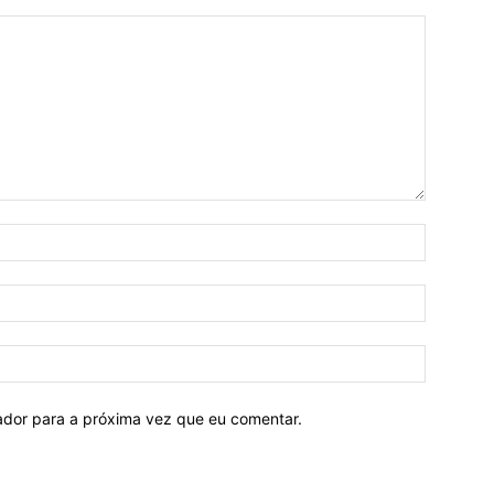
Nome:*
E-
mail:*
Site:
ador para a próxima vez que eu comentar.