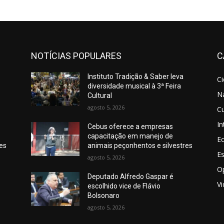
NOTÍCIAS POPULARES
C
Instituto Tradição & Saber leva
C
diversidade musical à 3ª Feira
N
Cultural
agosto 5, 2026
Cu
In
Cebus oferece a empresas
capacitação em manejo de
E
res
animais peçonhentos e silvestres
E
agosto 5, 2026
O
Deputado Alfredo Gaspar é
V
escolhido vice de Flávio
Bolsonaro
agosto 5, 2026