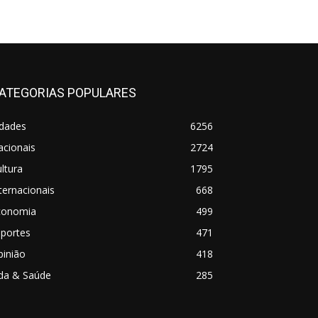
ATEGORIAS POPULARES
idades
6256
acionais
2724
ltura
1795
ternacionais
668
conomia
499
sportes
471
pinião
418
ida & Saúde
285