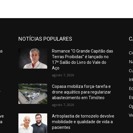
NOTÍCIAS POPULARES
C
as
Romance “O Grande Capitão das
C
Terras Proibidas” é lançado no
N
17º Salão do Livro do Vale do
Aço
Cu
agosto 7, 2026
In
e
Copasa mobiliza força-tarefa e
E
r
drone aquático para regularizar
E
abastecimento em Timóteo
agosto 7, 2026
O
V
lve
Artroplastia de tornozelo devolve
 a
mobilidade e qualidade de vida a
pacientes