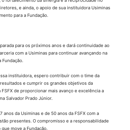
, o fortalecimento da sinergia e a reciprocidade no
retores, e ainda, o apoio de sua instituidora Usiminas
imento para a Fundação.
eparada para os próximos anos e dará continuidade ao
rceria com a Usiminas para continuar avançando na
la Fundação.
ssa instituidora, espero contribuir com o time da
resultados e cumprir os grandes objetivos da
a FSFX de proporcionar mais avanço e excelência a
rma Salvador Prado Júnior.
 anos da Usiminas e de 50 anos da FSFX com a
tão presentes. O compromisso e a responsabilidade
 o que move a Fundação.