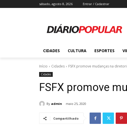
sábado, agosto 8, 2026
Entrar / Cadastrar
CIDADES
CULTURA
ESPORTES
V
Início
Cidades
FSFX promove mudanças na diretori
Cidades
FSFX promove mud
By
admin
maio 25, 2020
Compartilhado