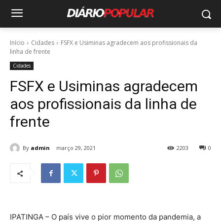
Início
Cidades
FSFX e Usiminas agradecem aos profissionais da
linha de frente
Cidades
FSFX e Usiminas agradecem
aos profissionais da linha de
frente
By
admin
março 29, 2021
2203
0
IPATINGA – O país vive o pior momento da pandemia, a