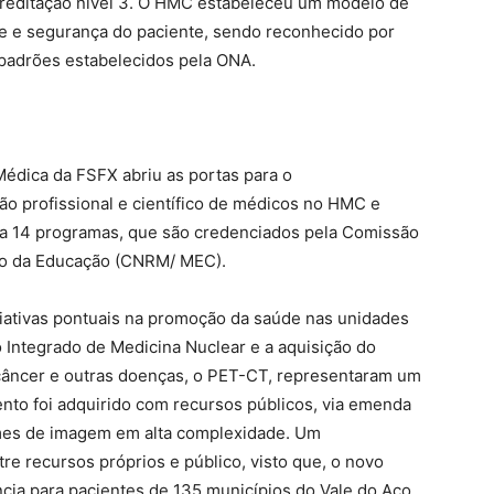
acreditação nível 3. O HMC estabeleceu um modelo de
e e segurança do paciente, sendo reconhecido por
 padrões estabelecidos pela ONA.
édica da FSFX abriu as portas para o
o profissional e científico de médicos no HMC e
ra 14 programas, que são credenciados pela Comissão
rio da Educação (CNRM/ MEC).
iativas pontuais na promoção da saúde nas unidades
 Integrado de Medicina Nuclear e a aquisição do
âncer e outras doenças, o PET-CT, representaram um
ento foi adquirido com recursos públicos, via emenda
ames de imagem em alta complexidade. Um
re recursos próprios e público, visto que, o novo
ncia para pacientes de 135 municípios do Vale do Aço,