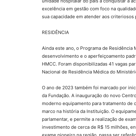
unidade hospitalar do país a conquistar a 
excelência em gestão com foco na qualidad
sua capacidade em atender aos criteriosos
RESIDÊNCIA
Ainda este ano, o Programa de Residência M
desenvolvimento e o aperfeiçoamento padrã
HMCC. Foram disponibilizadas 41 vagas pa
Nacional de Residência Médica do Ministé
O ano de 2023 também foi marcado por inic
da Fundação. A inauguração do novo Centro
moderno equipamento para tratamento de c
marco na história da Instituição. O equipam
parlamentar, e permite a realização de ex
investimento de cerca de R$ 15 milhões, ent
exame pioneiro na região, passa ser referê