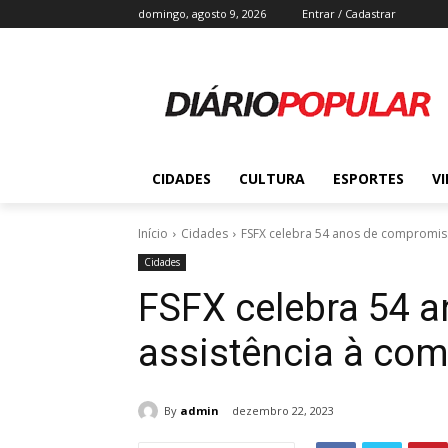
domingo, agosto 9, 2026
Entrar / Cadastrar
CIDADES
CULTURA
ESPORTES
V
Início
Cidades
FSFX celebra 54 anos de compromis
Cidades
FSFX celebra 54 
assistência à co
By
admin
dezembro 22, 2023