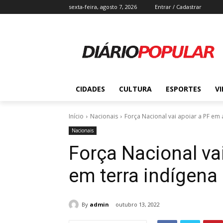
sexta-feira, agosto 7, 2026
Entrar / Cadastrar
CIDADES
CULTURA
ESPORTES
V
Início
Nacionais
Força Nacional vai apoiar a PF em 
Nacionais
Força Nacional va
em terra indígena
By
admin
outubro 13, 2022