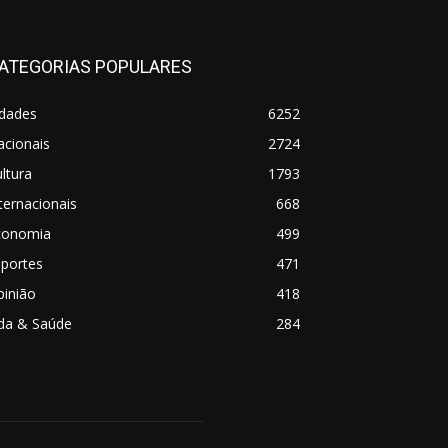
ATEGORIAS POPULARES
idades
6252
acionais
2724
ltura
1793
ternacionais
668
conomia
499
sportes
471
pinião
418
ida & Saúde
284