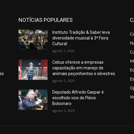
NOTÍCIAS POPULARES
C
Instituto Tradição & Saber leva
C
diversidade musical à 3ª Feira
N
Cultural
agosto 5, 2026
Cu
In
Cebus oferece a empresas
capacitação em manejo de
E
res
animais peçonhentos e silvestres
E
agosto 5, 2026
O
Deputado Alfredo Gaspar é
V
escolhido vice de Flávio
Bolsonaro
agosto 5, 2026