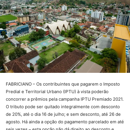
FABRICIANO – Os contribuintes que pagarem o Imposto
Predial e Territorial Urbano (IPTU) à vista poderão
concorrer a prêmios pela campanha IPTU Premiado 2021.
O tributo pode ser quitado integralmente com desconto
de 20%, até o dia 16 de julho; e sem desconto, até 26 de
agosto. Há ainda a opção do pagamento parcelado em até
seis vezes – esta opção não dá direito ao desconto e