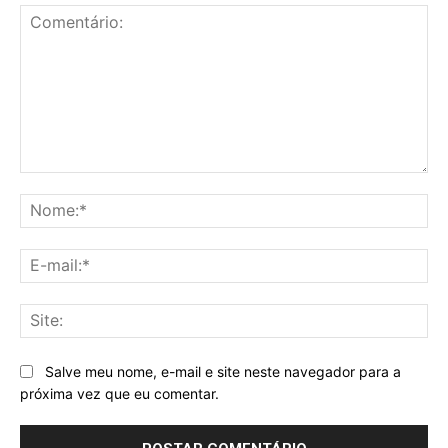
Comentário:
No
E-
mai
Sit
Salve meu nome, e-mail e site neste navegador para a
próxima vez que eu comentar.