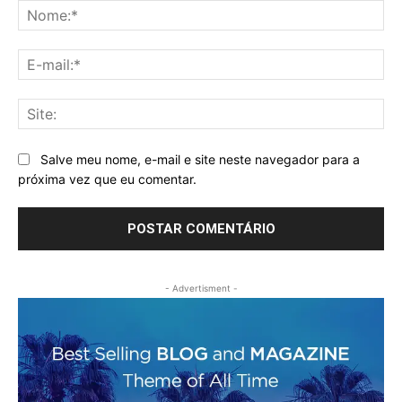
No
E-
mai
Sit
Salve meu nome, e-mail e site neste navegador para a
próxima vez que eu comentar.
- Advertisment -