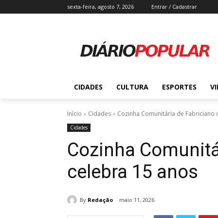
sexta-feira, agosto 7, 2026
Entrar / Cadastrar
CIDADES
CULTURA
ESPORTES
V
Início
Cidades
Cozinha Comunitária de Fabriciano 
Cidades
Cozinha Comunitár
celebra 15 anos
By
Redação
maio 11, 2026