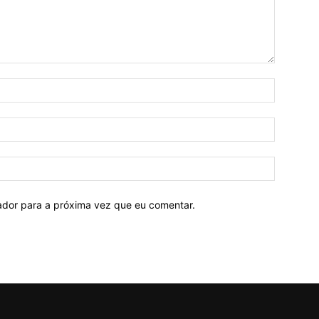
Nome:*
E-
mail:*
Site:
ador para a próxima vez que eu comentar.