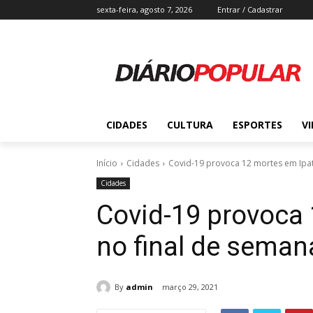
sexta-feira, agosto 7, 2026
Entrar / Cadastrar
CIDADES
CULTURA
ESPORTES
V
Início
Cidades
Covid-19 provoca 12 mortes em Ipat
Cidades
Covid-19 provoca 
no final de seman
By
admin
março 29, 2021