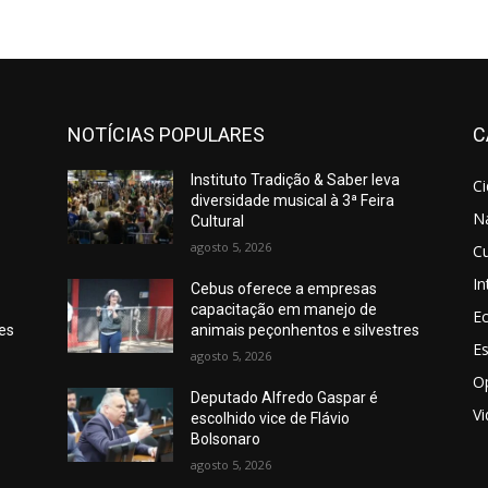
NOTÍCIAS POPULARES
C
Instituto Tradição & Saber leva
C
diversidade musical à 3ª Feira
N
Cultural
agosto 5, 2026
Cu
In
Cebus oferece a empresas
capacitação em manejo de
E
res
animais peçonhentos e silvestres
E
agosto 5, 2026
O
Deputado Alfredo Gaspar é
V
escolhido vice de Flávio
Bolsonaro
agosto 5, 2026