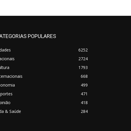
ATEGORIAS POPULARES
idades
6252
acionais
2724
ltura
1793
ternacionais
668
conomia
499
sportes
471
pinião
418
ida & Saúde
284