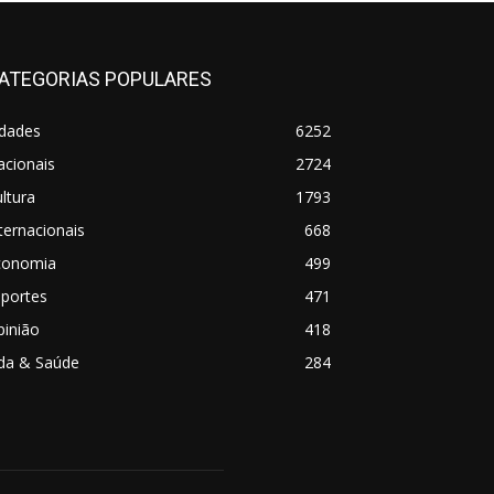
ATEGORIAS POPULARES
idades
6252
acionais
2724
ltura
1793
ternacionais
668
conomia
499
sportes
471
pinião
418
ida & Saúde
284