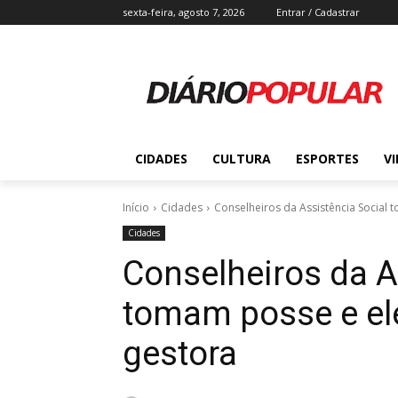
sexta-feira, agosto 7, 2026
Entrar / Cadastrar
CIDADES
CULTURA
ESPORTES
V
Início
Cidades
Conselheiros da Assistência Social
Cidades
Conselheiros da A
tomam posse e e
gestora