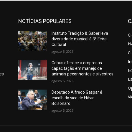
NOTÍCIAS POPULARES
C
Instituto Tradição & Saber leva
C
diversidade musical à 3ª Feira
N
Cultural
agosto 5, 2026
Cu
In
Cebus oferece a empresas
capacitação em manejo de
E
res
animais peçonhentos e silvestres
E
agosto 5, 2026
O
Deputado Alfredo Gaspar é
V
escolhido vice de Flávio
Bolsonaro
agosto 5, 2026