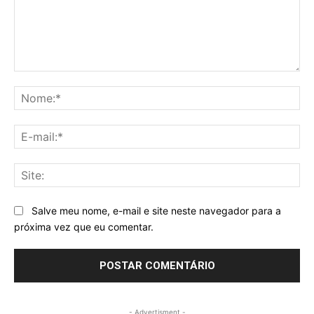
Comentário:
No
E-
mai
Sit
Salve meu nome, e-mail e site neste navegador para a
próxima vez que eu comentar.
- Advertisment -