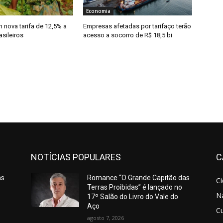
Economia
nova tarifa de 12,5% a
Empresas afetadas por tarifaço terão
sileiros
acesso a socorro de R$ 18,5 bi
NOTÍCIAS POPULARES
C
as
Romance “O Grande Capitão das
C
Terras Proibidas” é lançado no
N
17º Salão do Livro do Vale do
Aço
Cu
agosto 7, 2026