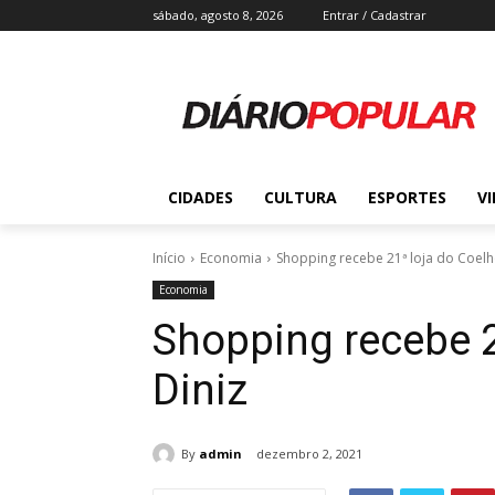
sábado, agosto 8, 2026
Entrar / Cadastrar
CIDADES
CULTURA
ESPORTES
V
Início
Economia
Shopping recebe 21ª loja do Coelh
Economia
Shopping recebe 2
Diniz
By
admin
dezembro 2, 2021