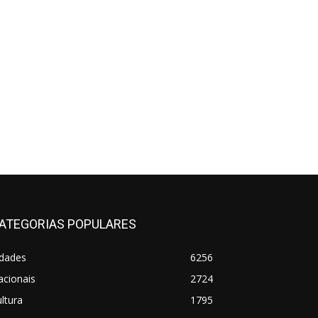
ATEGORIAS POPULARES
idades
6256
acionais
2724
ltura
1795