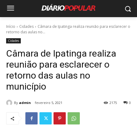
Início
Cidades
Câmara de Ipatinga realiza reunião para esclarecer o
retorno das aulas no...
Cidades
Câmara de Ipatinga realiza
reunião para esclarecer o
retorno das aulas no
município
By
admin
fevereiro 5, 2021
2175
0