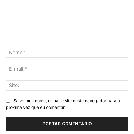
Comentário:
No
E-
mai
Sit
Salve meu nome, e-mail e site neste navegador para a
próxima vez que eu comentar.