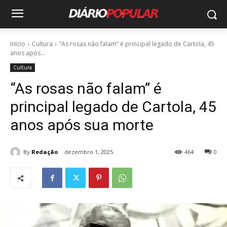
Início
Cultura
“As rosas não falam” é principal legado de Cartola, 45
anos após...
Cultura
“As rosas não falam” é
principal legado de Cartola, 45
anos após sua morte
By
Redação
dezembro 1, 2025
464
0