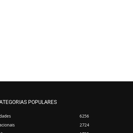
ATEGORIAS POPULARES
idades
6256
acionais
2724