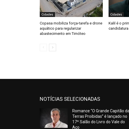
Cidades
Cidades
Copasa mobiliza força-tarefa e drone
Kalil é o pri
aquático para regularizar
candidatura
abastecimento em Timóteo
NOTÍCIAS SELECIONADAS
Romance “O Grande Capitão d
Terras Proibidas” é lançado no
17º Salão do Livro do Vale do
Aço