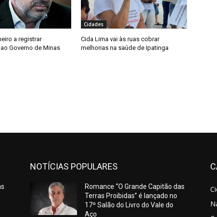
Cidades
meiro a registrar
Cida Lima vai às ruas cobrar
 ao Governo de Minas
melhorias na saúde de Ipatinga
NOTÍCIAS POPULARES
C
as
Romance “O Grande Capitão das
C
Terras Proibidas” é lançado no
N
17º Salão do Livro do Vale do
Aço