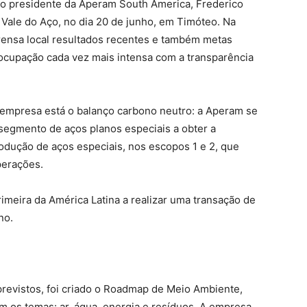
o presidente da Aperam South America, Frederico
 Vale do Aço, no dia 20 de junho, em Timóteo. Na
ensa local resultados recentes e também metas
eocupação cada vez mais intensa com a transparência
 empresa está o balanço carbono neutro: a Aperam se
segmento de aços planos especiais a obter a
odução de aços especiais, nos escopos 1 e 2, que
perações.
meira da América Latina a realizar uma transação de
no.
previstos, foi criado o Roadmap de Meio Ambiente,
 os temas: ar, água, energia e resíduos. A empresa