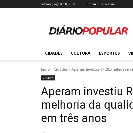
sábado, agosto 8, 2026
Entrar / Cadastrar
CIDADES
CULTURA
ESPORTES
V
Início
Cidades
Aperam investiu R$ 28,5 milhões na 
Cidades
Aperam investiu R
melhoria da quali
em três anos