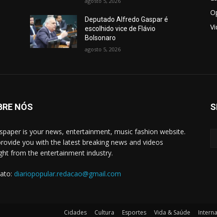
agosto 5, 2026
O
Deputado Alfredo Gaspar é
V
escolhido vice de Flávio
Bolsonaro
agosto 5, 2026
BRE NÓS
S
paper is your news, entertainment, music fashion website.
rovide you with the latest breaking news and videos
ight from the entertainment industry.
ato:
diariopopular.redacao@gmail.com
Cidades
Cultura
Esportes
Vida & Saúde
Intern