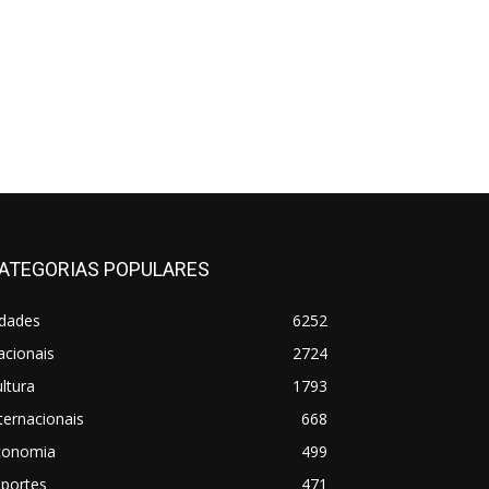
ATEGORIAS POPULARES
idades
6252
acionais
2724
ltura
1793
ternacionais
668
conomia
499
sportes
471