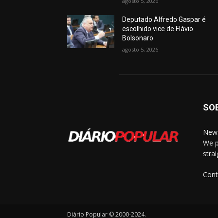
agosto 5, 2026
Deputado Alfredo Gaspar é
escolhido vice de Flávio
Bolsonaro
agosto 5, 2026
SO
News
We p
stra
Cont
Diário Popular © 2000-2024.