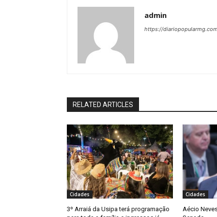
admin
https://diariopopularmg.com
RELATED ARTICLES
Cidades
Cidades
3º Arraiá da Usipa terá programação
Aécio Neves