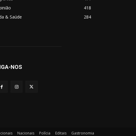
pinião
418
ida & Saúde
284
IGA-NOS
acionais
Nacionais
Polícia
Editais
Gastronomia