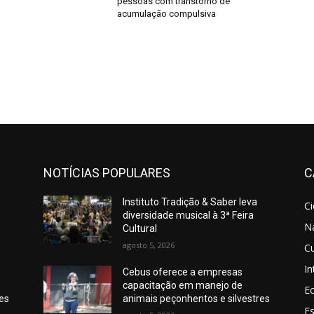
pessoas com transtorno de
acumulação compulsiva
NOTÍCIAS POPULARES
C
Instituto Tradição & Saber leva
C
diversidade musical à 3ª Feira
N
Cultural
agosto 5, 2026
Cu
In
Cebus oferece a empresas
capacitação em manejo de
E
res
animais peçonhentos e silvestres
E