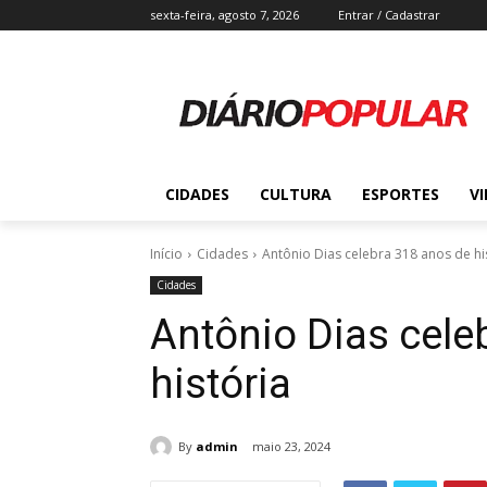
sexta-feira, agosto 7, 2026
Entrar / Cadastrar
CIDADES
CULTURA
ESPORTES
V
Início
Cidades
Antônio Dias celebra 318 anos de hi
Cidades
Antônio Dias cele
história
By
admin
maio 23, 2024