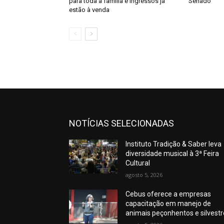
para toda a família e ingressos já
Senado
estão à venda
NOTÍCIAS SELECIONADAS
Instituto Tradição & Saber leva
diversidade musical à 3ª Feira
Cultural
agosto 5, 2026
Cebus oferece a empresas
capacitação em manejo de
animais peçonhentos e silvest