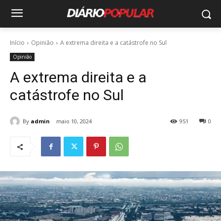
Início
Opinião
A extrema direita e a catástrofe no Sul
Opinião
A extrema direita e a
catástrofe no Sul
By
admin
maio 10, 2024
951
0