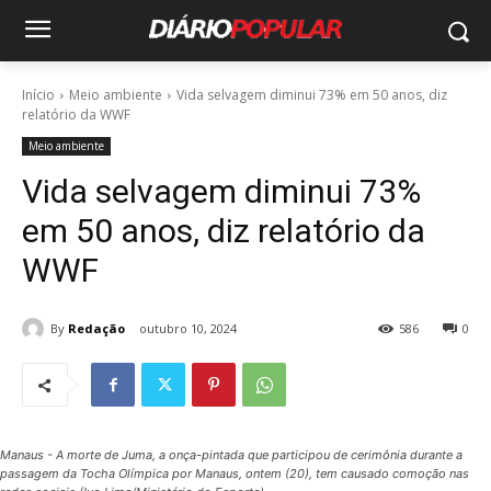
Início
Meio ambiente
Vida selvagem diminui 73% em 50 anos, diz
relatório da WWF
Meio ambiente
Vida selvagem diminui 73%
em 50 anos, diz relatório da
WWF
By
Redação
outubro 10, 2024
586
0
Manaus - A morte de Juma, a onça-pintada que participou de cerimônia durante a
passagem da Tocha Olímpica por Manaus, ontem (20), tem causado comoção nas