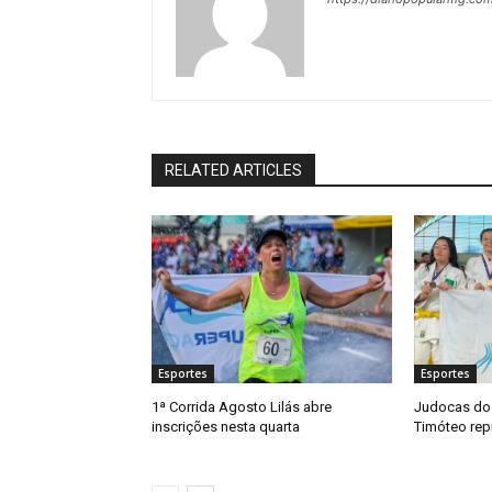
RELATED ARTICLES
Esportes
Esportes
1ª Corrida Agosto Lilás abre
Judocas do 
inscrições nesta quarta
Timóteo re