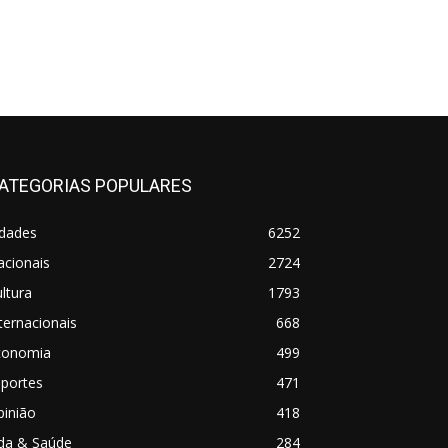
ATEGORIAS POPULARES
idades
6252
acionais
2724
ltura
1793
ternacionais
668
conomia
499
sportes
471
pinião
418
ida & Saúde
284