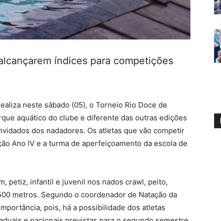
 alcançarem índices para competições
realiza neste sábado (05), o Torneio Rio Doce de
rque aquático do clube e diferente das outras edições
nvidados dos nadadores. Os atletas que vão competir
ção Ano IV e a turma de aperfeiçoamento da escola de
 petiz, infantil e juvenil nos nados crawl, peito,
1.500 metros. Segundo o coordenador de Natação da
mportância, pois, há a possibilidade dos atletas
aduais e nacionais previstas para o segundo semestre