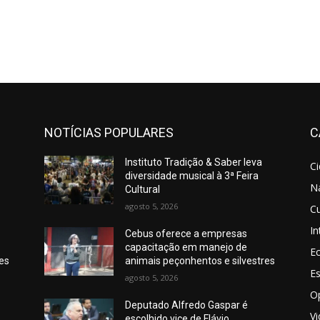
NOTÍCIAS POPULARES
C
Instituto Tradição & Saber leva
C
diversidade musical à 3ª Feira
N
Cultural
agosto 5, 2026
Cu
In
Cebus oferece a empresas
capacitação em manejo de
E
res
animais peçonhentos e silvestres
E
agosto 5, 2026
O
Deputado Alfredo Gaspar é
V
escolhido vice de Flávio