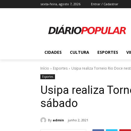
sexta-feira, agosto 7, 2026
Entrar / Cadastrar
CIDADES
CULTURA
ESPORTES
V
Início
Esportes
Usipa realiza Torneio Rio Doce nes
Esportes
Usipa realiza Torn
sábado
By
admin
junho 2, 2021