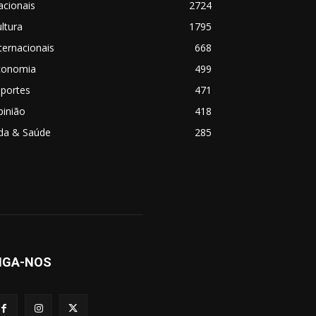
acionais
2724
ltura
1795
ternacionais
668
conomia
499
sportes
471
pinião
418
ida & Saúde
285
IGA-NOS