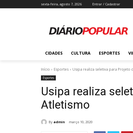
sexta-feira, agosto 7, 2026
Entrar / Cadastrar
CIDADES
CULTURA
ESPORTES
V
Início
Esportes
Usipa realiza seletiva para Projeto 
Esportes
Usipa realiza sele
Atletismo
By
admin
março 10, 2020