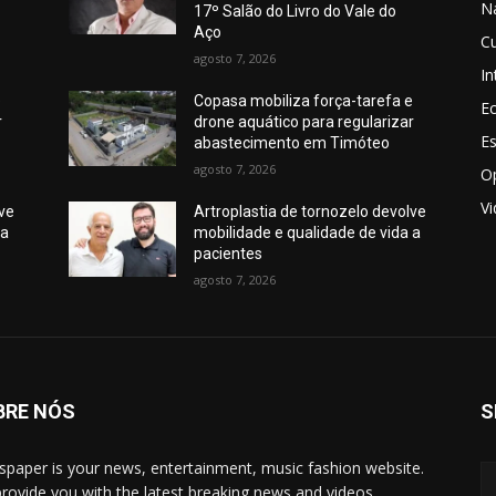
N
17º Salão do Livro do Vale do
Aço
Cu
agosto 7, 2026
In
e
Copasa mobiliza força-tarefa e
E
r
drone aquático para regularizar
E
abastecimento em Timóteo
agosto 7, 2026
O
V
lve
Artroplastia de tornozelo devolve
 a
mobilidade e qualidade de vida a
pacientes
agosto 7, 2026
BRE NÓS
S
paper is your news, entertainment, music fashion website.
rovide you with the latest breaking news and videos