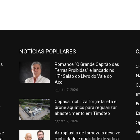
NOTÍCIAS POPULARES
C
as
Romance “O Grande Capitão das
C
Terras Proibidas” é lançado no
N
17º Salão do Livro do Vale do
Aço
Cu
agosto 7, 2026
In
e
Copasa mobiliza força-tarefa e
E
r
drone aquático para regularizar
E
abastecimento em Timóteo
agosto 7, 2026
O
V
lve
Artroplastia de tornozelo devolve
 a
mobilidade e qualidade de vida a