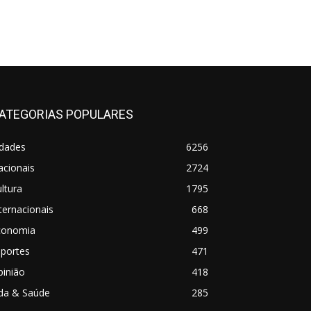
ATEGORIAS POPULARES
idades
6256
acionais
2724
ltura
1795
ternacionais
668
conomia
499
sportes
471
pinião
418
ida & Saúde
285