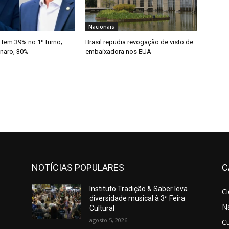
Nacionais
 tem 39% no 1º turno;
Brasil repudia revogação de visto de
onaro, 30%
embaixadora nos EUA
NOTÍCIAS POPULARES
C
Instituto Tradição & Saber leva
C
diversidade musical à 3ª Feira
N
Cultural
agosto 5, 2026
Cu