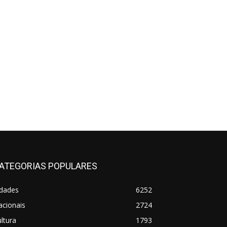
ATEGORIAS POPULARES
idades
6252
acionais
2724
ltura
1793