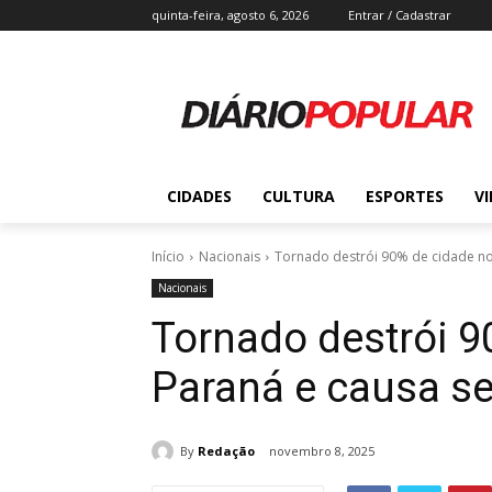
quinta-feira, agosto 6, 2026
Entrar / Cadastrar
CIDADES
CULTURA
ESPORTES
V
Início
Nacionais
Tornado destrói 90% de cidade no
Nacionais
Tornado destrói 9
Paraná e causa se
By
Redação
novembro 8, 2025