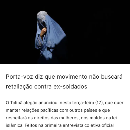
Porta-voz diz que movimento não buscará
retaliação contra ex-soldados
O Talibã afegão anunciou, nesta terça-feira (17), que quer
manter relações pacíficas com outros países e que
respeitará os direitos das mulheres, nos moldes da lei
islâmica. Feitos na primeira entrevista coletiva oficial