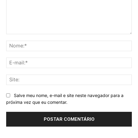
Comentário:
No
E-
mai
Sit
Salve meu nome, e-mail e site neste navegador para a
próxima vez que eu comentar.