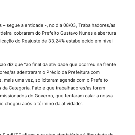
s – segue a entidade -, no dia 08/03, Trabalhadores/as
rdeira, cobraram do Prefeito Gustavo Nunes a abertura
licação do Reajuste de 33,24% estabelecido em nível
ão diz que “ao final da atividade que ocorreu na frente
dores/as adentraram o Prédio da Prefeitura com
 e, mais uma vez, solicitaram agenda com o Prefeito
 da Categoria. Fato é que trabalhadores/as foram
missionados do Governo, que tentaram calar a nossa
 que chegou após o término da atividade”.
o SindUTE afirma que atos atentatórios à liberdade de