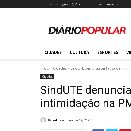
quinta-feira, agosto 6, 2026
Entrar / Cadastrar
CIDADES
CULTURA
ESPORTES
V
Início
Cidades
SindUTE denuncia tentativa de intim
Cidades
SindUTE denuncia 
intimidação na PM
By
admin
março 14, 2022