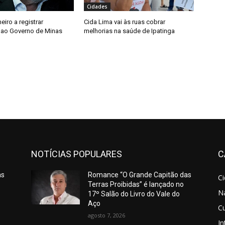
Cidades
meiro a registrar
Cida Lima vai às ruas cobrar
 ao Governo de Minas
melhorias na saúde de Ipatinga
NOTÍCIAS POPULARES
C
as
Romance “O Grande Capitão das
C
Terras Proibidas” é lançado no
N
17º Salão do Livro do Vale do
Aço
Cu
agosto 7, 2026
In