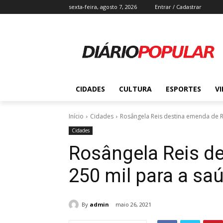
sexta-feira, agosto 7, 2026
Entrar / Cadastrar
CIDADES
CULTURA
ESPORTES
V
Início
Cidades
Rosângela Reis destina emenda de R$
Cidades
Rosângela Reis d
250 mil para a sa
By
admin
maio 26, 2021