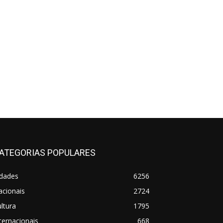
ATEGORIAS POPULARES
idades
6256
acionais
2724
ltura
1795
ternacionais
668