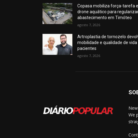
Copasa mobiliza força-tarefa 
drone aquático para regulariza
abastecimento em Timóteo
agosto 7, 2026
Artroplastia de tornozelo devo
mobilidade e qualidade de vida
pacientes
agosto 7, 2026
SO
News
We p
stra
Cont