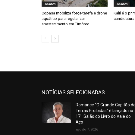
Cidades
Cidades
Copasa mobiliza força-tarefa e drone
Kalil é o pri
aquático para regularizar
candidatura
abastecimento em Timóteo
NOTÍCIAS SELECIONADAS
Romance “O Grande Capitão d
Terras Proibidas” é lançado no
17º Salão do Livro do Vale do
Aço
agosto 7, 2026