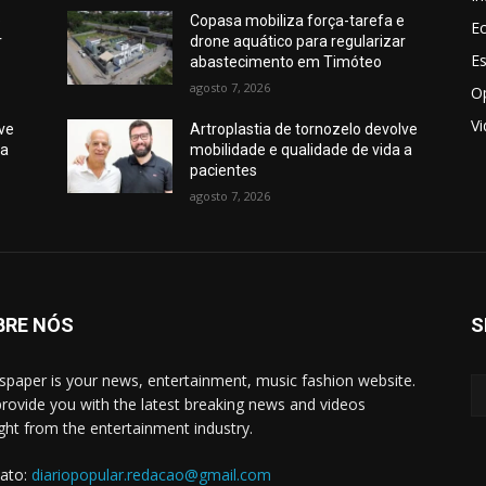
e
Copasa mobiliza força-tarefa e
E
r
drone aquático para regularizar
E
abastecimento em Timóteo
agosto 7, 2026
O
V
lve
Artroplastia de tornozelo devolve
 a
mobilidade e qualidade de vida a
pacientes
agosto 7, 2026
BRE NÓS
S
paper is your news, entertainment, music fashion website.
rovide you with the latest breaking news and videos
ight from the entertainment industry.
ato:
diariopopular.redacao@gmail.com