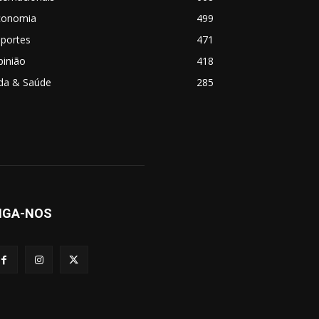
conomia
499
sportes
471
pinião
418
ida & Saúde
285
IGA-NOS