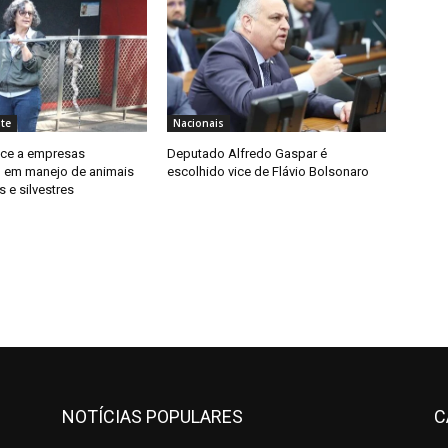
te
Nacionais
ece a empresas
Deputado Alfredo Gaspar é
 em manejo de animais
escolhido vice de Flávio Bolsonaro
 e silvestres
NOTÍCIAS POPULARES
C