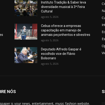
Instituto Tradição & Saber leva
C
diversidade musical à 3ª Feira
N
Cultural
agosto 5, 2026
Cu
In
Cebus oferece a empresas
capacitação em manejo de
E
res
animais peçonhentos e silvestres
E
agosto 5, 2026
O
Deputado Alfredo Gaspar é
V
escolhido vice de Flávio
Bolsonaro
agosto 5, 2026
BRE NÓS
S
paper is your news, entertainment, music fashion website.