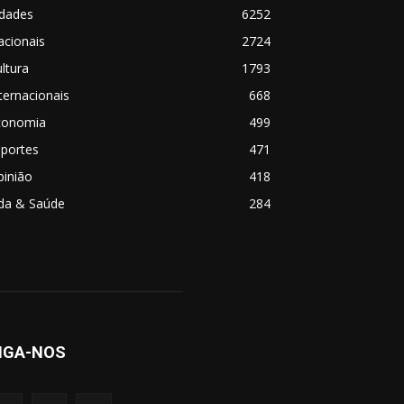
idades
6252
acionais
2724
ltura
1793
ternacionais
668
conomia
499
sportes
471
pinião
418
ida & Saúde
284
IGA-NOS