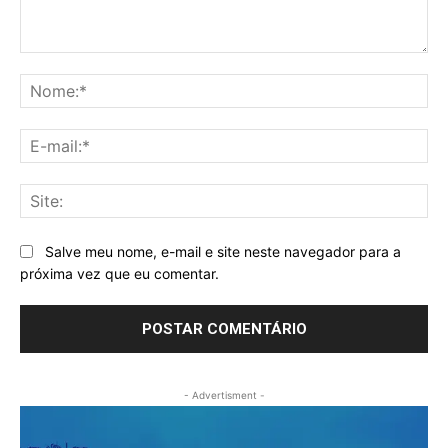
Comentário:
No
E-
mai
Sit
Salve meu nome, e-mail e site neste navegador para a
próxima vez que eu comentar.
- Advertisment -