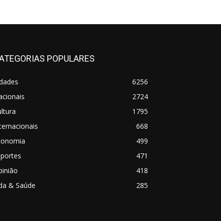
ATEGORIAS POPULARES
idades
6256
acionais
2724
ltura
1795
ternacionais
668
conomia
499
sportes
471
pinião
418
ida & Saúde
285