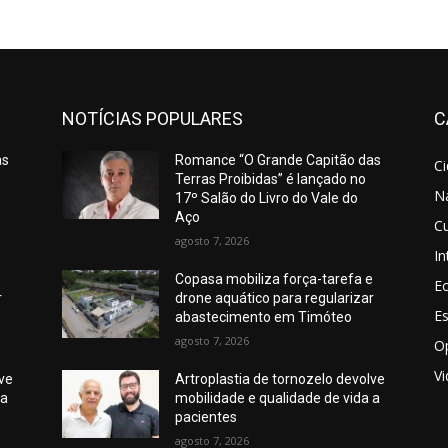
NOTÍCIAS POPULARES
C
as
Romance “O Grande Capitão das
C
Terras Proibidas” é lançado no
N
17º Salão do Livro do Vale do
Aço
Cu
agosto 7, 2026
In
e
Copasa mobiliza força-tarefa e
E
r
drone aquático para regularizar
E
abastecimento em Timóteo
agosto 7, 2026
O
V
lve
Artroplastia de tornozelo devolve
 a
mobilidade e qualidade de vida a
pacientes
agosto 7, 2026