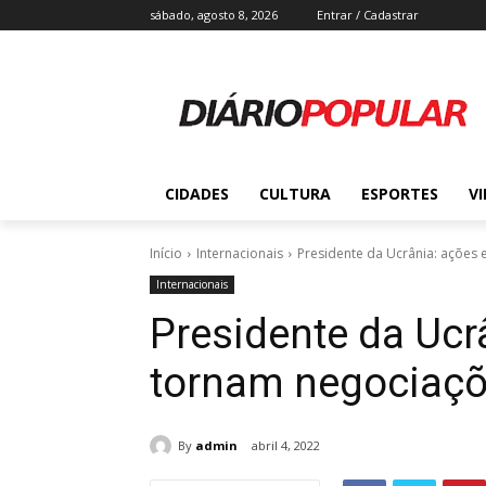
sábado, agosto 8, 2026
Entrar / Cadastrar
CIDADES
CULTURA
ESPORTES
V
Início
Internacionais
Presidente da Ucrânia: ações 
Internacionais
Presidente da Uc
tornam negociaçõe
By
admin
abril 4, 2022