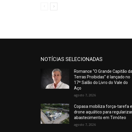
NOTÍCIAS SELECIONADAS
Romance “O Grande Capitão d
Terras Proibidas” é lançado no
17º Salão do Livro do Vale do
Aço
agosto 7, 2026
Copasa mobiliza força-tarefa 
drone aquático para regulariza
abastecimento em Timóteo
agosto 7, 2026