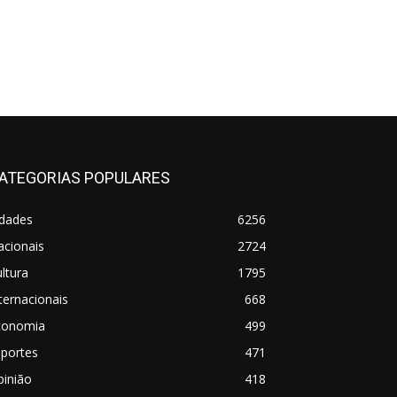
ATEGORIAS POPULARES
idades
6256
acionais
2724
ltura
1795
ternacionais
668
conomia
499
sportes
471
pinião
418