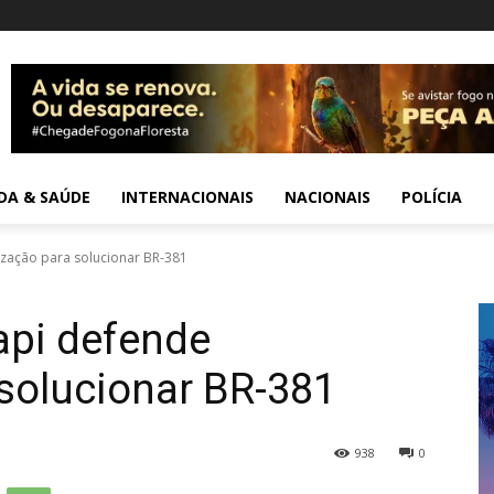
IDA & SAÚDE
INTERNACIONAIS
NACIONAIS
POLÍCIA
ização para solucionar BR-381
api defende
solucionar BR-381
938
0