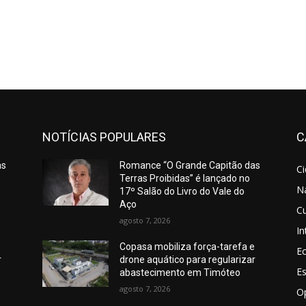
NOTÍCIAS POPULARES
C
as
Romance “O Grande Capitão das
C
Terras Proibidas” é lançado no
N
17º Salão do Livro do Vale do
Aço
Cu
agosto 7, 2026
In
e
Copasa mobiliza força-tarefa e
E
r
drone aquático para regularizar
E
abastecimento em Timóteo
agosto 7, 2026
O