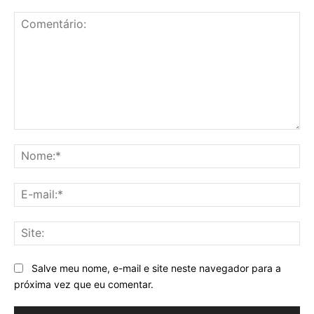
Comentário:
No
E-
mai
Sit
Salve meu nome, e-mail e site neste navegador para a
próxima vez que eu comentar.