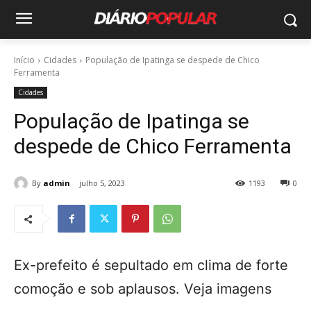
Início
Cidades
População de Ipatinga se despede de Chico
Ferramenta
Cidades
População de Ipatinga se
despede de Chico Ferramenta
By
admin
julho 5, 2023
1193
0
Ex-prefeito é sepultado em clima de forte
comoção e sob aplausos. Veja imagens