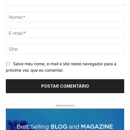
Comentário:
No
E-
mai
Sit
Salve meu nome, e-mail e site neste navegador para a
próxima vez que eu comentar.
- Advertisment -