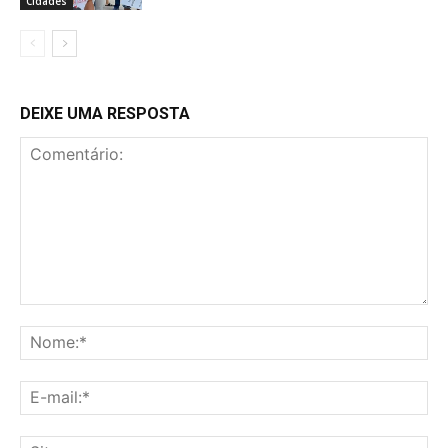
Cidades
DEIXE UMA RESPOSTA
Comentário:
No
E-
mai
Sit