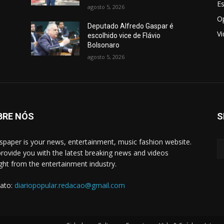
E
agosto 5, 2026
O
Deputado Alfredo Gaspar é
V
escolhido vice de Flávio
Bolsonaro
agosto 5, 2026
BRE NÓS
S
paper is your news, entertainment, music fashion website.
rovide you with the latest breaking news and videos
ight from the entertainment industry.
ato:
diariopopular.redacao@gmail.com