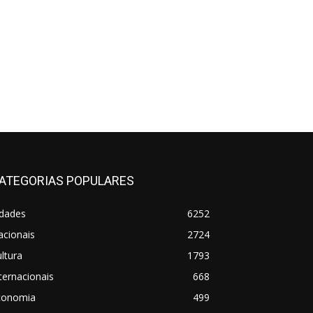
ATEGORIAS POPULARES
idades
6252
acionais
2724
ltura
1793
ternacionais
668
conomia
499