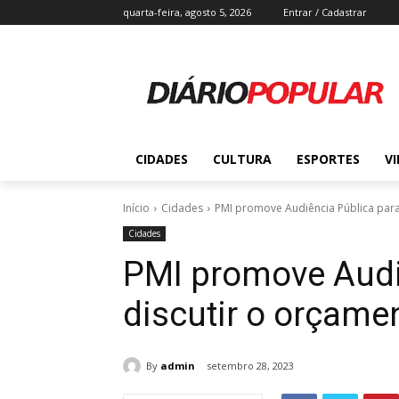
quarta-feira, agosto 5, 2026
Entrar / Cadastrar
CIDADES
CULTURA
ESPORTES
V
Início
Cidades
PMI promove Audiência Pública para
Cidades
PMI promove Audi
discutir o orçame
By
admin
setembro 28, 2023