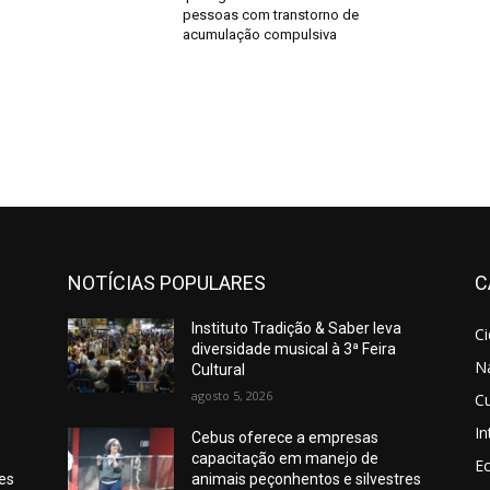
pessoas com transtorno de
acumulação compulsiva
NOTÍCIAS POPULARES
C
Instituto Tradição & Saber leva
C
diversidade musical à 3ª Feira
N
Cultural
agosto 5, 2026
Cu
In
Cebus oferece a empresas
capacitação em manejo de
E
res
animais peçonhentos e silvestres