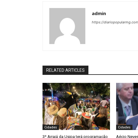
admin
https://diariopopularmg.com
RELATED ARTICLES
Cidades
Cidades
3º Arraiá da Usipa terá programação
Aécio Neves