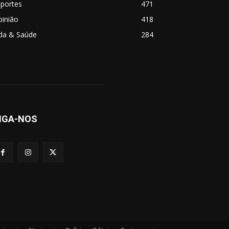
sportes
471
pinião
418
ida & Saúde
284
IGA-NOS