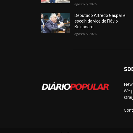
agosto 5, 2026
Deputado Alfredo Gaspar é
escolhido vice de Flávio
Bolsonaro
agosto 5, 2026
SO
News
We p
stra
Cont