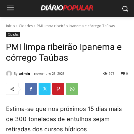
Início
Cidades
PMI limpa ribeirão Ipanema e córrego Taúbas
Cidades
PMI limpa ribeirão Ipanema e
córrego Taúbas
By
admin
novembro 23, 2023
976
0
Estima-se que nos próximos 15 dias mais
de 300 toneladas de entulhos sejam
retiradas dos cursos hídricos