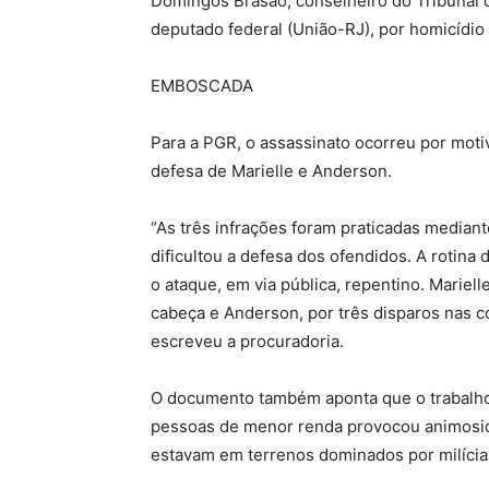
Domingos Brasão, conselheiro do Tribunal d
deputado federal (União-RJ), por homicídio
EMBOSCADA
Para a PGR, o assassinato ocorreu por moti
defesa de Marielle e Anderson.
“As três infrações foram praticadas media
dificultou a defesa dos ofendidos. A rotina 
o ataque, em via pública, repentino. Mariell
cabeça e Anderson, por três disparos nas co
escreveu a procuradoria.
O documento também aponta que o trabalho 
pessoas de menor renda provocou animosid
estavam em terrenos dominados por milícias