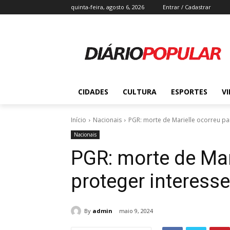
quinta-feira, agosto 6, 2026
Entrar / Cadastrar
CIDADES
CULTURA
ESPORTES
V
Início
Nacionais
PGR: morte de Marielle ocorreu par
Nacionais
PGR: morte de Mar
proteger interesse
By
admin
maio 9, 2024