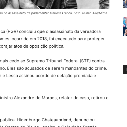
em no assassinato da parlamentar Marielle Franco. Foto: Nunah Alle/Mídia
ica (PGR) concluiu que o assassinato da vereadora
omes, ocorrido em 2018, foi executado para proteger
rajar atos de oposição política.
mais cedo ao Supremo Tribunal Federal (STF) contra
ano. Eles são acusados de serem mandantes do crime.
nnie Lessa assinou acordo de delação premiada e
ministro Alexandre de Moraes, relator do caso, retirou o
epública, Hidenburgo Chateaubriand, denunciou