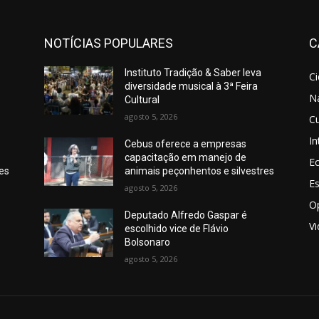
NOTÍCIAS POPULARES
C
Instituto Tradição & Saber leva
C
diversidade musical à 3ª Feira
N
Cultural
agosto 5, 2026
Cu
In
Cebus oferece a empresas
capacitação em manejo de
E
res
animais peçonhentos e silvestres
E
agosto 5, 2026
O
Deputado Alfredo Gaspar é
V
escolhido vice de Flávio
Bolsonaro
agosto 5, 2026