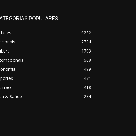
ATEGORIAS POPULARES
idades
6252
acionais
2724
ltura
1793
ternacionais
668
conomia
499
sportes
471
pinião
418
ida & Saúde
284