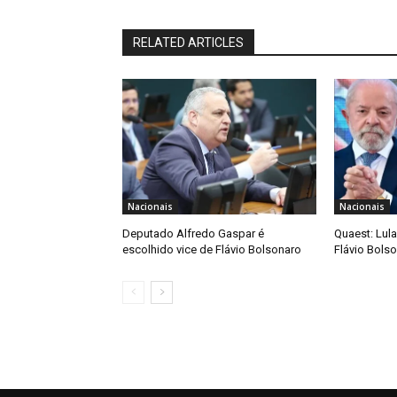
RELATED ARTICLES
Nacionais
Nacionais
Deputado Alfredo Gaspar é
Quaest: Lula
escolhido vice de Flávio Bolsonaro
Flávio Bols