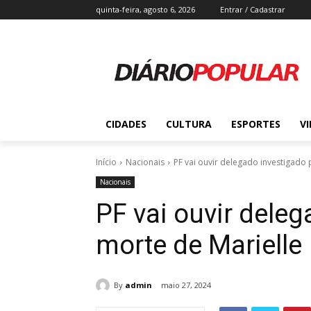
quinta-feira, agosto 6, 2026
Entrar / Cadastrar
CIDADES
CULTURA
ESPORTES
V
Início
Nacionais
PF vai ouvir delegado investigado 
Nacionais
PF vai ouvir dele
morte de Marielle
By
admin
maio 27, 2024