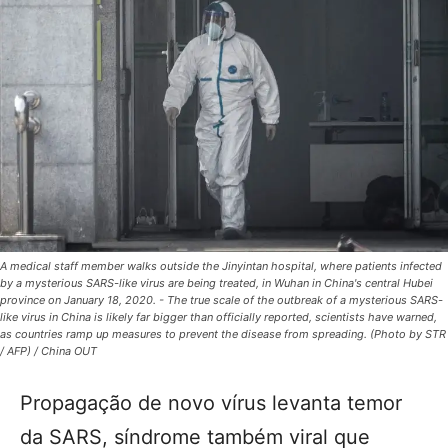
A medical staff member walks outside the Jinyintan hospital, where patients infected
by a mysterious SARS-like virus are being treated, in Wuhan in China's central Hubei
province on January 18, 2020. - The true scale of the outbreak of a mysterious SARS-
like virus in China is likely far bigger than officially reported, scientists have warned,
as countries ramp up measures to prevent the disease from spreading. (Photo by STR
/ AFP) / China OUT
Propagação de novo vírus levanta temor
da SARS, síndrome também viral que