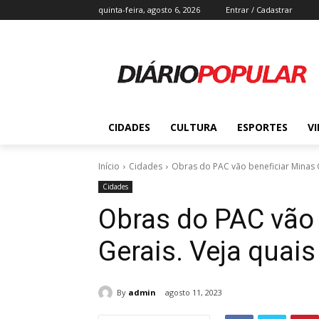
quinta-feira, agosto 6, 2026
Entrar / Cadastrar
CIDADES
CULTURA
ESPORTES
V
Início
Cidades
Obras do PAC vão beneficiar Minas G
Cidades
Obras do PAC vão 
Gerais. Veja quais
By
admin
agosto 11, 2023