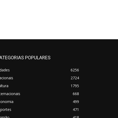
ATEGORIAS POPULARES
idades
6256
acionais
2724
ltura
1795
ternacionais
668
conomia
499
sportes
471
pinião
418