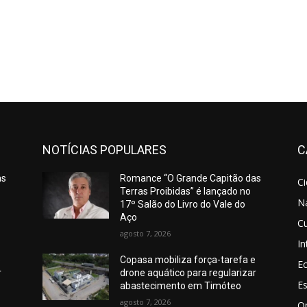
NOTÍCIAS POPULARES
C
as
Romance “O Grande Capitão das
C
Terras Proibidas” é lançado no
N
17º Salão do Livro do Vale do
Aço
Cu
agosto 7, 2026
In
e
Copasa mobiliza força-tarefa e
E
r
drone aquático para regularizar
E
abastecimento em Timóteo
agosto 7, 2026
O