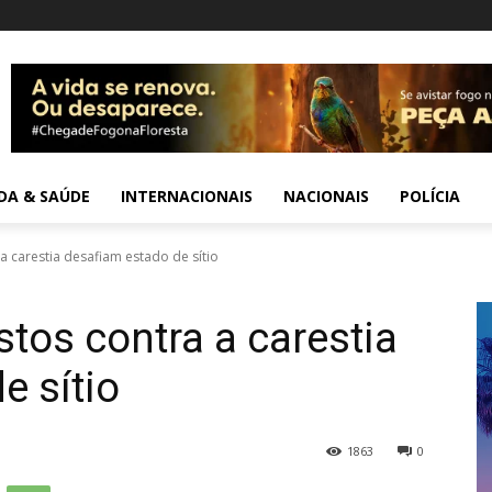
IDA & SAÚDE
INTERNACIONAIS
NACIONAIS
POLÍCIA
a carestia desafiam estado de sítio
stos contra a carestia
e sítio
1863
0