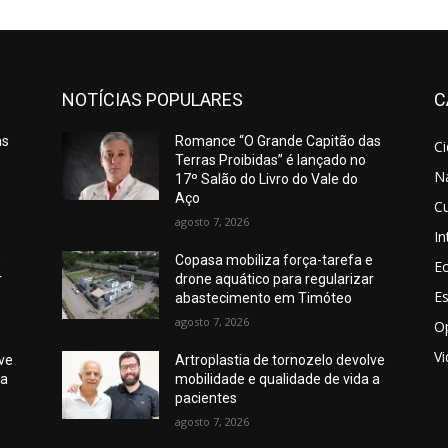
NOTÍCIAS POPULARES
C
as
Romance “O Grande Capitão das
C
Terras Proibidas” é lançado no
N
17º Salão do Livro do Vale do
Aço
Cu
agosto 7, 2026
In
e
Copasa mobiliza força-tarefa e
E
r
drone aquático para regularizar
E
abastecimento em Timóteo
agosto 7, 2026
O
V
lve
Artroplastia de tornozelo devolve
 a
mobilidade e qualidade de vida a
pacientes
agosto 7, 2026