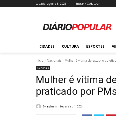
sábado, agosto 8, 2026
Entrar / Cadastrar
CIDADES
CULTURA
ESPORTES
V
Início
Nacionais
Mulher é vítima de estupro coleti
Nacionais
Mulher é vítima de
praticado por PM
By
admin
fevereiro 1, 2024