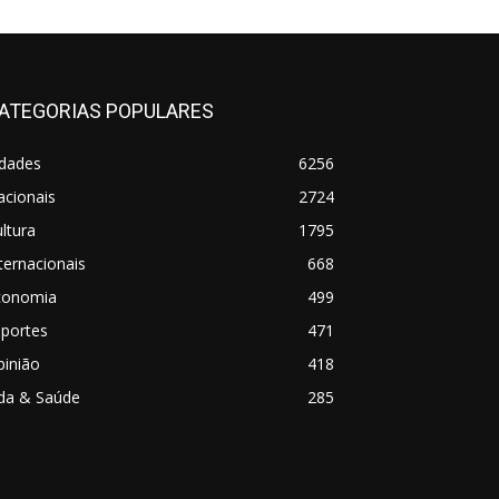
ATEGORIAS POPULARES
idades
6256
acionais
2724
ltura
1795
ternacionais
668
conomia
499
sportes
471
pinião
418
ida & Saúde
285