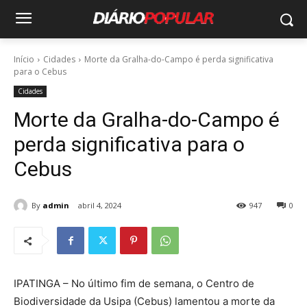
Início
Cidades
Morte da Gralha-do-Campo é perda significativa
para o Cebus
Cidades
Morte da Gralha-do-Campo é
perda significativa para o
Cebus
By
admin
abril 4, 2024
947
0
IPATINGA – No último fim de semana, o Centro de
Biodiversidade da Usipa (Cebus) lamentou a morte da