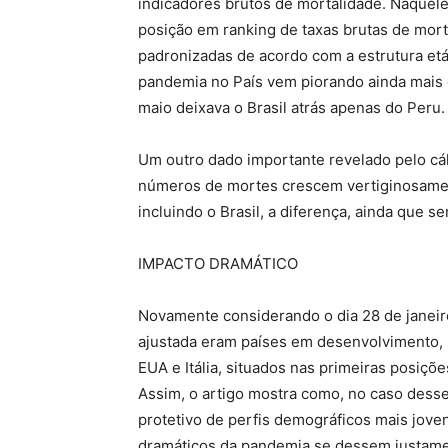
indicadores brutos de mortalidade. Naquel
posição em ranking de taxas brutas de mort
padronizadas de acordo com a estrutura etá
pandemia no País vem piorando ainda mais e
maio deixava o Brasil atrás apenas do Peru.
Um outro dado importante revelado pelo cál
números de mortes crescem vertiginosame
incluindo o Brasil, a diferença, ainda que 
IMPACTO DRAMÁTICO
Novamente considerando o dia 28 de janeiro
ajustada eram países em desenvolvimento, se
EUA e Itália, situados nas primeiras posiçõe
Assim, o artigo mostra como, no caso desses
protetivo de perfis demográficos mais joven
dramáticos da pandemia se dessem justame